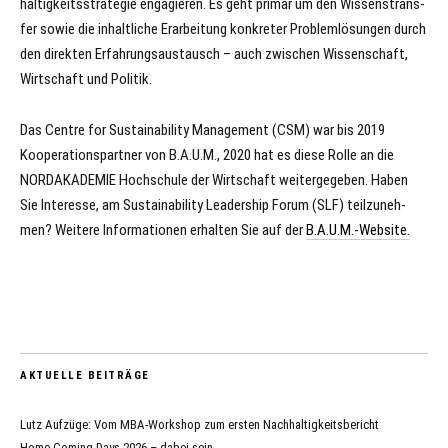
hal­tig­keits­stra­te­gie en­ga­gie­ren. Es geht primär um den Wis­sens­trans­
fer so­wie die in­halt­li­che Er­ar­bei­tung kon­kre­ter Pro­blemlösun­gen durch
den di­rek­ten Er­fah­rungs­aus­tausch – auch zwi­schen Wis­sen­schaft,
Wirt­schaft und Po­li­tik.
Das Centre for Sustainability Management (CSM) war bis 2019
Kooperationspartner von B.A.U.M., 2020 hat es diese Rolle an die
NORDAKADEMIE Hochschule der Wirtschaft weitergegeben. Ha­ben
Sie In­ter­es­se, am Sustaina­bi­li­ty Lea­dership Fo­rum (SLF) teil­zu­neh­
men? Weitere Informationen erhalten Sie auf der
B.A.U.M.-Website.
AKTUELLE BEITRÄGE
Lutz Aufzüge: Vom MBA-Workshop zum ersten Nachhaltigkeitsbericht
Home Coming Days 2026 – dabei sein