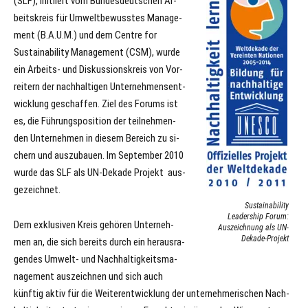
(SLF), in­iti­iert vom Bun­des­deut­schen Ar­
beits­kreis für Um­welt­be­wuss­tes Ma­nage­
ment (B.A.U.M.) und dem Cent­re for
Sustaina­bi­li­ty Ma­nage­ment (CSM), wur­de
ein Ar­beits- und Dis­kus­si­ons­kreis von Vor­
rei­tern der nach­hal­ti­gen Un­ter­neh­mens­ent­
wick­lung ge­schaf­fen. Ziel des Fo­rums ist
es, die Führungs­po­si­ti­on der teil­neh­men­
den Un­ter­neh­men in die­sem Be­reich zu si­
chern und aus­zu­bau­en. Im Sep­tem­ber 2010
wur­de das SLF als UN-Dekade Projekt aus­
ge­zeich­net.
Sustainability
Leadership Forum:
Dem ex­klu­si­ven Kreis gehören Un­ter­neh­
Auszeichnung als UN-
Dekade-Projekt
men an, die sich be­reits durch ein her­aus­ra­
gen­des Um­welt- und Nach­hal­tig­keits­ma­
nage­ment aus­zeich­nen und sich auch
künf­tig ak­tiv für die Wei­ter­ent­wick­lung der un­ter­neh­me­ri­schen Nach­