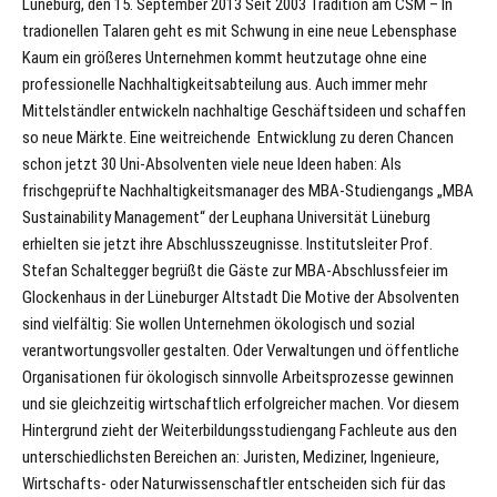
Lüneburg, den 15. September 2013 Seit 2003 Tradition am CSM – In
tradionellen Talaren geht es mit Schwung in eine neue Lebensphase
Kaum ein größeres Unternehmen kommt heutzutage ohne eine
professionelle Nachhaltigkeitsabteilung aus. Auch immer mehr
Mittelständler entwickeln nachhaltige Geschäftsideen und schaffen
so neue Märkte. Eine weitreichende Entwicklung zu deren Chancen
schon jetzt 30 Uni-Absolventen viele neue Ideen haben: Als
frischgeprüfte Nachhaltigkeitsmanager des MBA-Studiengangs „MBA
Sustainability Management“ der Leuphana Universität Lüneburg
erhielten sie jetzt ihre Abschlusszeugnisse. Institutsleiter Prof.
Stefan Schaltegger begrüßt die Gäste zur MBA-Abschlussfeier im
Glockenhaus in der Lüneburger Altstadt Die Motive der Absolventen
sind vielfältig: Sie wollen Unternehmen ökologisch und sozial
verantwortungsvoller gestalten. Oder Verwaltungen und öffentliche
Organisationen für ökologisch sinnvolle Arbeitsprozesse gewinnen
und sie gleichzeitig wirtschaftlich erfolgreicher machen. Vor diesem
Hintergrund zieht der Weiterbildungsstudiengang Fachleute aus den
unterschiedlichsten Bereichen an: Juristen, Mediziner, Ingenieure,
Wirtschafts- oder Naturwissenschaftler entscheiden sich für das