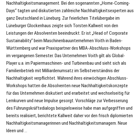
Nachhaltigkeitsmanagement. Bei den sogenannten „Home-Coming-
Days“ tagten und diskutierten zahlreiche Nachhaltigkeitsexperten aus
ganz Deutschland in Lüneburg. Zur feierlichen Titelübergabe im
Lüneburger Glockenhaus zeigte sich Torsten Kallweit von den
Leistungen der Absolventen beeindruckt. Er ist „Head of Corporate
Sustainability“ beim Maschinenbauunternehmen Voith in Baden-
Württemberg und war Praxispartner des MBA-Abschluss-Workshops
im vergangenen Semester. Das Unternehmen Voith gilt als Global-
Player u.a. im Papiermaschinen- und Turbinenbau und sieht sich als
Familienbetrieb mit Milliardenumsatz im Selbstverständnis der
Nachhaltigkeit verpflichtet. Während ihres einwöchigen Abschluss-
Workshops hatten die Absolventen neue Nachhaltigkeitskonzepte
für das Unternehmen diskutiert und erarbeitet und wechselseitig für
Lernkurven und neue Impulse gesorgt. Vorschläge zur Verbesserung
des Führungskräftedialogs beispielsweise habe man aufgegriffen und
bereits realisiert, berichtete Kallweit daher vor den frisch diplomierten
Nachhaltigkeitsmanagerinnen und Nachhaltigkeitsmanagern. Neue
Ideen und …