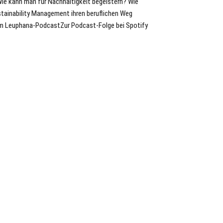
 Wie kann man für Nachhaltigkeit begeistern? Wie
stainability Management ihren beruflichen Weg
um Leuphana-PodcastZur Podcast-Folge bei Spotify