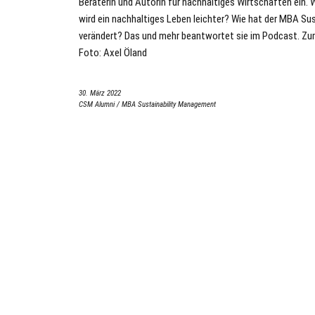
Beraterin und Autorin für nachhaltiges Wirtschaften ein.
wird ein nachhaltiges Leben leichter? Wie hat der MBA Su
verändert? Das und mehr beantwortet sie im Podcast. Z
Foto: Axel Öland
30. März 2022
CSM Alumni
/
MBA Sustainability Management