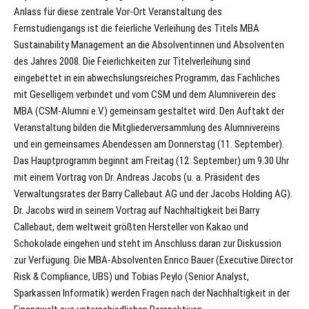
Anlass für diese zentrale Vor-Ort Veranstaltung des
Fernstudiengangs ist die feierliche Verleihung des Titels MBA
Sustainability Management an die Absolventinnen und Absolventen
des Jahres 2008. Die Feierlichkeiten zur Titelverleihung sind
eingebettet in ein abwechslungsreiches Programm, das Fachliches
mit Geselligem verbindet und vom CSM und dem Alumniverein des
MBA (CSM-Alumni e.V.) gemeinsam gestaltet wird. Den Auftakt der
Veranstaltung bilden die Mitgliederversammlung des Alumnivereins
und ein gemeinsames Abendessen am Donnerstag (11. September).
Das Hauptprogramm beginnt am Freitag (12. September) um 9.30 Uhr
mit einem Vortrag von Dr. Andreas Jacobs (u. a. Präsident des
Verwaltungsrates der Barry Callebaut AG und der Jacobs Holding AG).
Dr. Jacobs wird in seinem Vortrag auf Nachhaltigkeit bei Barry
Callebaut, dem weltweit größten Hersteller von Kakao und
Schokolade eingehen und steht im Anschluss daran zur Diskussion
zur Verfügung. Die MBA-Absolventen Enrico Bauer (Executive Director
Risk & Compliance, UBS) und Tobias Peylo (Senior Analyst,
Sparkassen Informatik) werden Fragen nach der Nachhaltigkeit in der