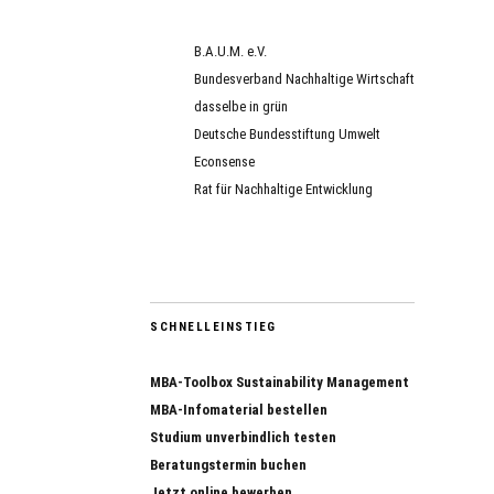
B.A.U.M. e.V.
Bundesverband Nachhaltige Wirtschaft
dasselbe in grün
Deutsche Bundesstiftung Umwelt
Econsense
Rat für Nachhaltige Entwicklung
SCHNELLEINSTIEG
MBA-Toolbox Sustainability Management
MBA-Infomaterial bestellen
Studium unverbindlich testen
Beratungstermin buchen
Jetzt online bewerben