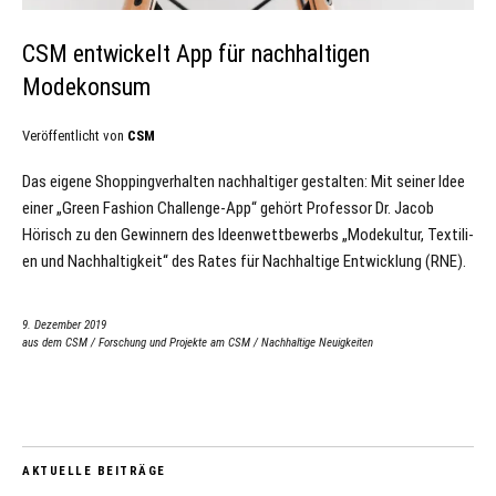
CSM entwickelt App für nachhaltigen
Modekonsum
Veröffentlicht von
CSM
Das eigene Shoppingverhalten nachhaltiger gestalten: Mit seiner Idee
einer „Green Fa­shion Chal­len­ge-App“ gehört Pro­fes­sor Dr. Ja­cob
Hörisch zu den Ge­win­nern des Ide­en­wett­be­werbs „Mo­de­kul­tur, Tex­ti­li­
en und Nach­hal­tig­keit“ des Ra­tes für Nach­hal­ti­ge Ent­wick­lung (RNE).
9. Dezember 2019
aus dem CSM
/
Forschung und Projekte am CSM
/
Nachhaltige Neuigkeiten
AKTUELLE BEITRÄGE