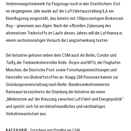
Verbrennungstriebwerk für Flugzeuge noch in den Startlöchern. Erst
im vergangenen Jahr wurde auf der Luftfahrtausstellung ILA ein
Kleinflugzeug vorgestellt, das bereits mit 100prozentigem Biokerosin
flog – gewonnen aus Algen. Nach der offiziellen Zulassung des
alternativen Treibstoffs im Laufe dieses Jahres will die Lufthansa in
einem sechsmonatigen Versuch die Langzeitwirkung testen.
Der Initiative gehören neben dem CSM auch Air Berlin, Condor und
Tuifly, die Triebwerkshersteller Rolls- Royce und MTU, der Flughafen
München, die Deutsche Post sowie Forschungseinrichtungen und
Hersteller von Biokraftstoffen an. Knapp 200 Personen kamen zur
Gründungsveranstaltung nach Berlin. Bundesverkehrsminister
Ramsauer bezeichnete die Gründung der Initiative als einen
„Meilenstein auf der Kreuzung zwischen Luftfahrt und Energiepolitik“
und spricht sich für ein klimafreundliches und nachhaltiges
Verkehrswachstum aus.
Forschung und Projekte am CSM
KATEGORIE: