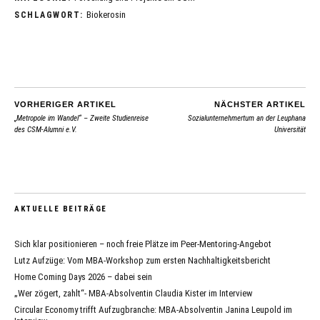
Biokerosin
SCHLAGWORT:
VORHERIGER ARTIKEL
NÄCHSTER ARTIKEL
„Metropole im Wandel“ – Zweite Studienreise
Sozialunternehmertum an der Leuphana
des CSM-Alumni e.V.
Universität
AKTUELLE BEITRÄGE
Sich klar positionieren – noch freie Plätze im Peer-Mentoring-Angebot
Lutz Aufzüge: Vom MBA-Workshop zum ersten Nachhaltigkeitsbericht
Home Coming Days 2026 – dabei sein
„Wer zögert, zahlt“- MBA-Absolventin Claudia Kister im Interview
Circular Economy trifft Aufzugbranche: MBA-Absolventin Janina Leupold im