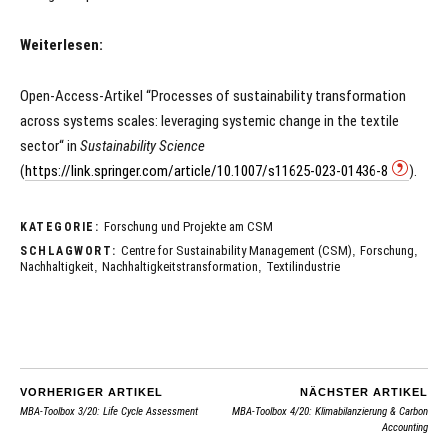
Weiterlesen:
Open-Access-Artikel “Processes of sustainability transformation
across systems scales: leveraging systemic change in the textile
sector“ in
Sustainability Science
(
https://link.springer.com/article/10.1007/s11625-023-01436-8
).
Forschung und Projekte am CSM
KATEGORIE:
Centre for Sustainability Management (CSM)
,
Forschung
,
SCHLAGWORT:
Nachhaltigkeit
,
Nachhaltigkeitstransformation
,
Textilindustrie
VORHERIGER ARTIKEL
NÄCHSTER ARTIKEL
MBA-Toolbox 3/20: Life Cycle Assessment
MBA-Toolbox 4/20: Klimabilanzierung & Carbon
Accounting